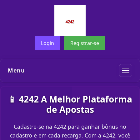
Login
Registrar-se
Menu
📱 4242 A Melhor Plataforma
de Apostas
Cadastre-se na 4242 para ganhar bônus no
cadastro e em cada recarga. Com a 4242, você