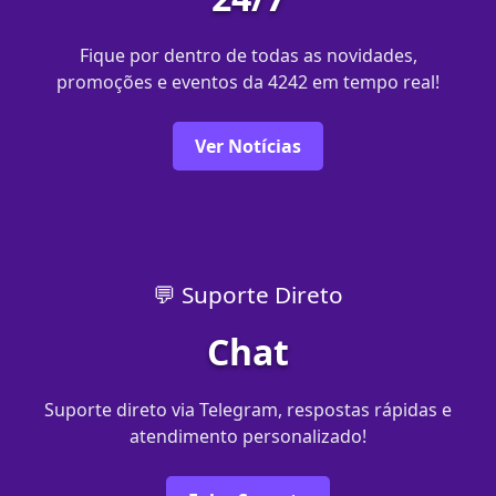
Fique por dentro de todas as novidades,
promoções e eventos da 4242 em tempo real!
Ver Notícias
💬 Suporte Direto
Chat
Suporte direto via Telegram, respostas rápidas e
atendimento personalizado!