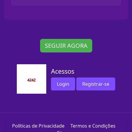
SEGUIR AGORA
Acessos
Login
Registrar-se
Políticas de Privacidade
Termos e Condições