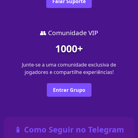
Falar Suporte
👥 Comunidade VIP
1000+
Junte-se a uma comunidade exclusiva de
jogadores e compartilhe experiências!
Entrar Grupo
📱 Como Seguir no Telegram