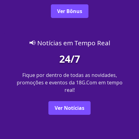
Ver Bônus
📢 Notícias em Tempo Real
24/7
Fique por dentro de todas as novidades,
promoções e eventos da 18G.Com em tempo
real!
Ver Notícias