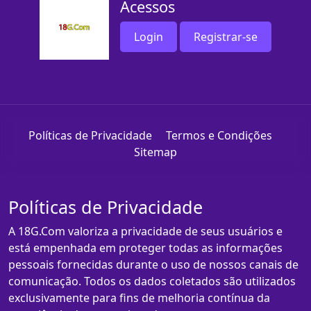
Acessos
Login
Registrar-se
Políticas de Privacidade
Termos e Condições
Sitemap
Políticas de Privacidade
A 18G.Com valoriza a privacidade de seus usuários e
está empenhada em proteger todas as informações
pessoais fornecidas durante o uso de nossos canais de
comunicação. Todos os dados coletados são utilizados
exclusivamente para fins de melhoria contínua da