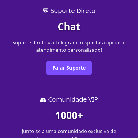
💬 Suporte Direto
Chat
Suporte direto via Telegram, respostas rápidas e
atendimento personalizado!
Falar Suporte
👥 Comunidade VIP
1000+
Junte-se a uma comunidade exclusiva de