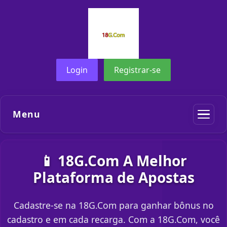
Login
Registrar-se
Menu
📱 18G.Com A Melhor
Plataforma de Apostas
Cadastre-se na 18G.Com para ganhar bônus no
cadastro e em cada recarga. Com a 18G.Com, você